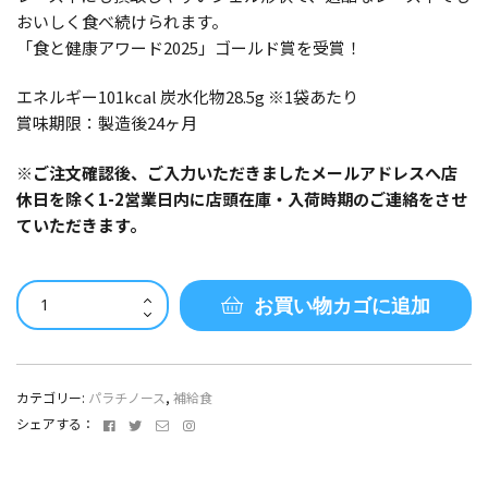
おいしく食べ続けられます。
「食と健康アワード2025」ゴールド賞を受賞！
エネルギー101kcal 炭水化物28.5g ※1袋あたり
賞味期限：製造後24ヶ月
※ご注文確認後、ご入力いただきましたメールアドレスへ店
休日を除く1-2営業日内に店頭在庫・入荷時期のご連絡をさせ
ていただきます。
パ
お買い物カゴに追加
ラ
チ
ノ
ー
カテゴリー:
パラチノース
,
補給食
ス
Facebook
Twitter
メ
Instagram
シェアする：
WARABEAT!!
ー
ゆ
ル
ず
ア