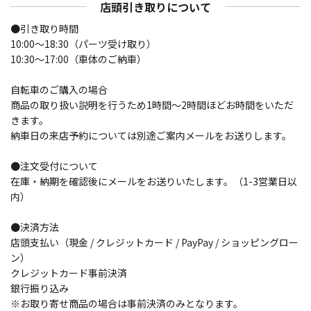
店頭引き取りについて
ド
わ
レ
ら
●引き取り時間
ス
び
10:00～18:30（パーツ受け取り）
風
10:30～17:00（車体のご納車）
個
自転車のご購入の場合
商品の取り扱い説明を行うため1時間〜2時間ほどお時間をいただ
きます。
納車日の来店予約については別途ご案内メールをお送りします。
●注文受付について
在庫・納期を確認後にメールをお送りいたします。（1-3営業日以
内）
●決済方法
店頭支払い（現金 / クレジットカード / PayPay / ショッピングロー
ン）
クレジットカード事前決済
銀行振り込み
※お取り寄せ商品の場合は事前決済のみとなります。