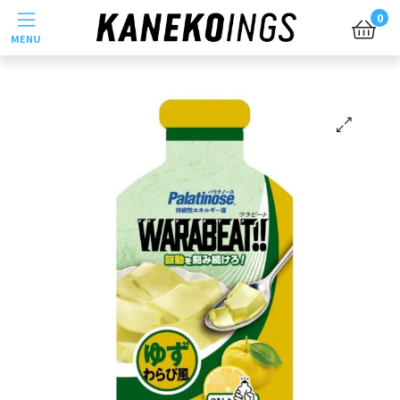
Menu
0
🔍