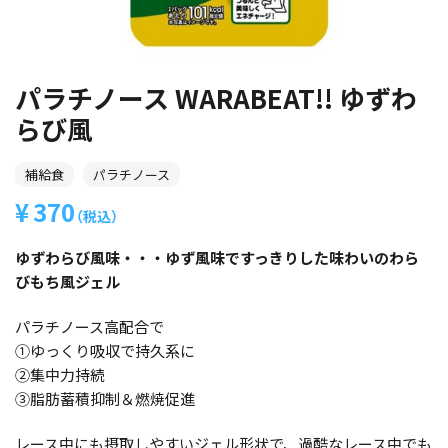
パラチノース WARABEAT!! ゆずわ
らび風
補給食
パラチノース
370
（税込）
ゆずわらび風味・・・ゆず風味ですっきりした味わいのわら
びもち風ジェル
パラチノース高配合で
①ゆっくり吸収で持久系に
②集中力持続
③脂肪蓄積抑制＆燃焼促進
レース中にも摂取しやすいジェル形状で、過酷なレース中でも