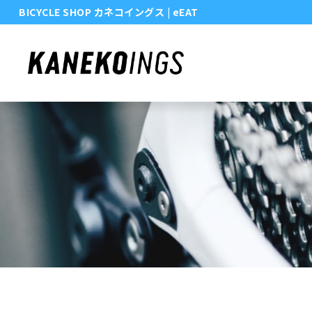
BICYCLE SHOP カネコイングス
| eEAT