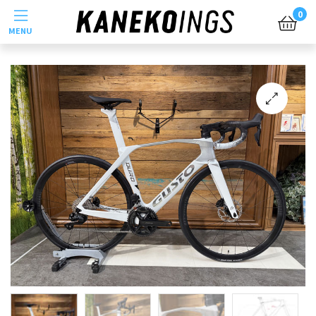
Menu
0
🔍