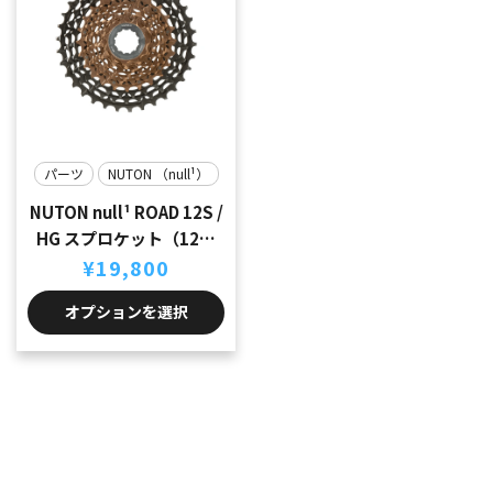
た。
す。
パーツ
NUTON （null¹）
NUTON null¹ ROAD 12S /
HG スプロケット（12速
¥
19,800
用）
オプションを選択