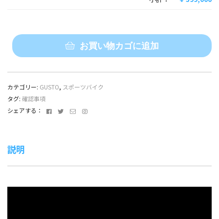
お買い物カゴに追加
2025
GUSTO（グ
ス
ト）・
カテゴリー:
GUSTO
,
スポーツバイク
DURO
タグ:
確認事項
EVO
Facebook
Twitter
メ
Instagram
シェアする：
DB
ー
SPORT（デ
ル
ュ
ア
ー
説明
ド
レ
ロ
ス
エ
ボ
デ
ィ
ス