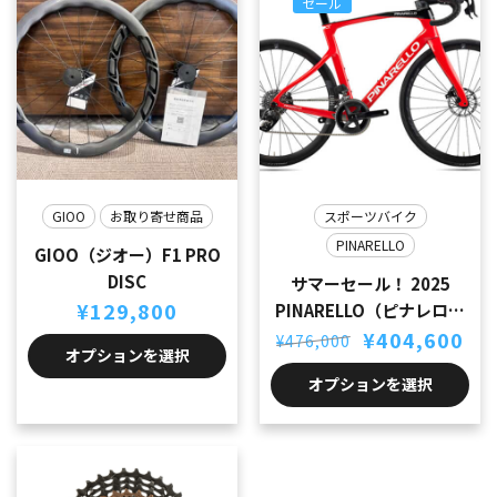
セール
GIOO
お取り寄せ商品
スポーツバイク
PINARELLO
GIOO（ジオー）F1 PRO
DISC
サマーセール！ 2025
¥
129,800
PINARELLO（ピナレロ）
元
現
¥
X3 レッド 530サイズ
404,600
¥
476,000
の
在
オプションを選択
価
の
オプションを選択
格
価
は
格
¥476,000
は
で
¥404,600
し
で