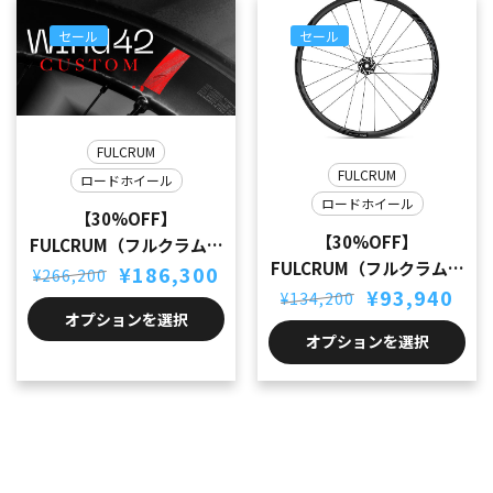
セール
セール
FULCRUM
FULCRUM
ロードホイール
ロードホイール
【30%OFF】
【30%OFF】
FULCRUM（フルクラム）
FULCRUM（フルクラム）
元
現
WIND42 CUSTOM（ウィ
¥
186,300
¥
266,200
の
在
元
現
Racing3 DB（レーシング
¥
93,940
ンド42 カスタム）
¥
134,200
価
の
の
在
オプションを選択
3ディスク）
格
価
価
の
オプションを選択
は
格
格
価
¥266,200
は
は
格
で
¥186,300
¥134,200
は
し
で
で
¥93,940
た。
す。
し
で
た。
す。