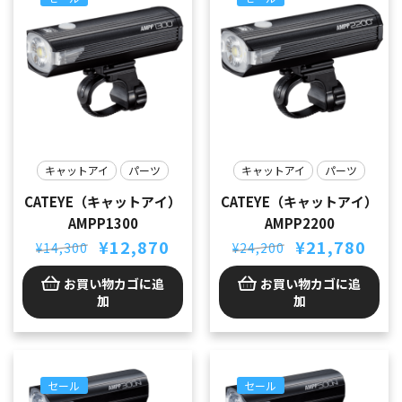
た。
す。
キャットアイ
パーツ
キャットアイ
パーツ
CATEYE（キャットアイ）
CATEYE（キャットアイ）
AMPP1300
AMPP2200
元
現
元
現
¥
12,870
¥
21,780
¥
14,300
¥
24,200
の
在
の
在
価
の
価
の
お買い物カゴに追
お買い物カゴに追
格
価
格
価
加
加
は
格
は
格
¥14,300
は
¥24,200
は
で
¥12,870
で
¥21,780
し
で
し
で
た。
す。
た。
す。
セール
セール