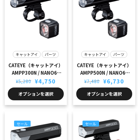
キャットアイ
パーツ
キャットアイ
パーツ
CATEYE（キャットアイ）
CATEYE（キャットアイ）
AMPP300N / NANO60
AMPP500N / NANO60
元
現
元
現
SET
¥
4,750
SET
¥
6,730
¥
5,280
¥
7,480
の
在
の
在
価
の
価
の
オプションを選択
オプションを選択
格
価
格
価
は
格
は
格
¥5,280
は
¥7,480
は
で
¥4,750
で
¥6,730
し
で
し
で
セール
セール
た。
す。
た。
す。