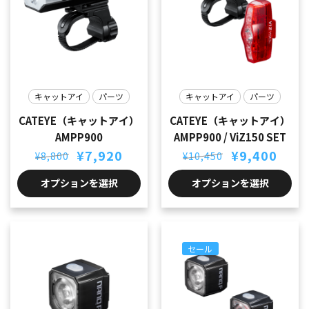
キャットアイ
パーツ
キャットアイ
パーツ
CATEYE（キャットアイ）
CATEYE（キャットアイ）
AMPP900
AMPP900 / ViZ150 SET
元
現
元
現
¥
7,920
¥
9,400
¥
8,800
¥
10,450
の
在
の
在
価
の
価
の
オプションを選択
オプションを選択
格
価
格
価
は
格
は
格
¥8,800
は
¥10,450
は
で
¥7,920
で
¥9,400
し
で
し
で
セール
た。
す。
た。
す。