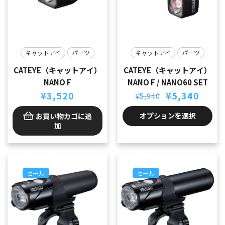
キャットアイ
パーツ
キャットアイ
パーツ
CATEYE（キャットアイ）
CATEYE（キャットアイ）
NANO F
NANO F / NANO60 SET
元
現
¥
3,520
¥
5,340
¥
5,940
の
在
価
の
オプションを選択
お買い物カゴに追
格
価
加
は
格
¥5,940
は
で
¥5,340
し
で
た。
す。
セール
セール