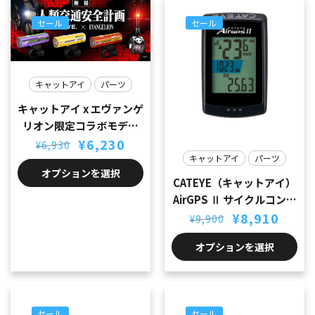
セール
セール
キャットアイ
パーツ
キャットアイ x エヴァンゲ
リオン限定コラボモデル
元
現
AMPP500
¥
6,230
¥
6,930
の
在
キャットアイ
パーツ
価
の
オプションを選択
格
価
CATEYE（キャットアイ）
は
格
AirGPS Ⅱ サイクルコンピ
¥6,930
は
元
現
ューター
¥
8,910
で
¥6,230
¥
9,900
の
在
し
で
価
の
た。
す。
オプションを選択
格
価
は
格
¥9,900
は
で
¥8,910
し
で
セール
セール