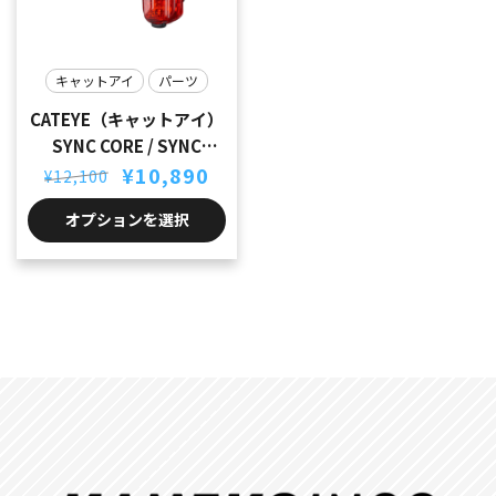
キャットアイ
パーツ
CATEYE（キャットアイ）
SYNC CORE / SYNC
元
現
KINETIC SET
¥
10,890
¥
12,100
の
在
価
の
オプションを選択
格
価
は
格
¥12,100
は
で
¥10,890
し
で
た。
す。