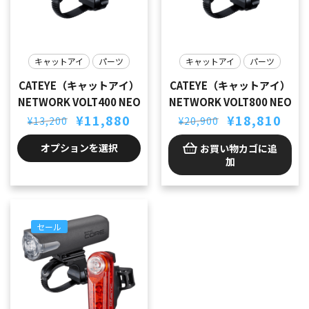
キャットアイ
パーツ
キャットアイ
パーツ
CATEYE（キャットアイ）
CATEYE（キャットアイ）
NETWORK VOLT400 NEO
NETWORK VOLT800 NEO
元
現
元
現
¥
11,880
¥
18,810
¥
13,200
¥
20,900
の
在
の
在
価
の
価
の
オプションを選択
お買い物カゴに追
格
価
格
価
加
は
格
は
格
¥13,200
は
¥20,900
は
で
¥11,880
で
¥18,810
し
で
し
で
た。
す。
た。
す。
セール