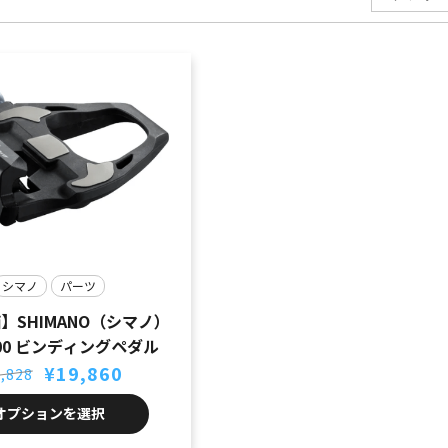
シマノ
パーツ
】SHIMANO（シマノ）
000 ビンディングペダル
元
現
¥
19,860
,828
の
在
価
の
オプションを選択
格
価
は
格