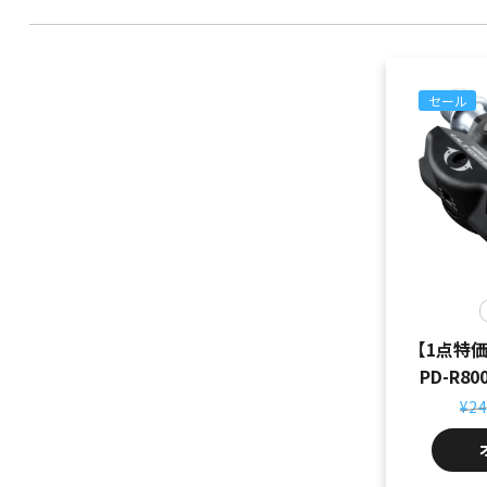
セール
【1点特価
PD-R8
¥
24