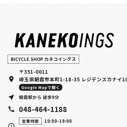
BICYCLE SHOP カネコイングス
〒351-0011
location_on
埼玉県朝霞市本町1-18-35 レジデンスカナイ1
Google Mapで開く
near_me
朝霞駅から 徒歩9分
048-464-1188
call
10:00-19:00
営業時間
query_builder