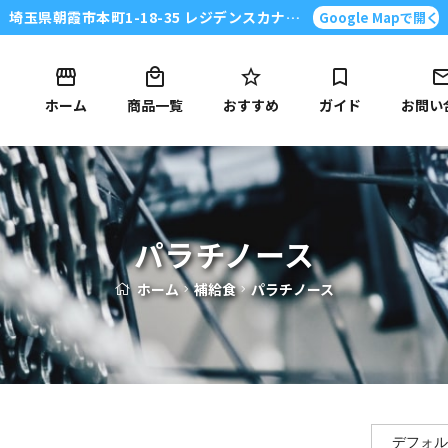
埼玉県朝霞市本町1-18-35 レジデンスカナイ101号
Google Mapで開く
ホーム
商品一覧
おすすめ
ガイド
お問い
パラチノース
ホーム
補給食
パラチノース