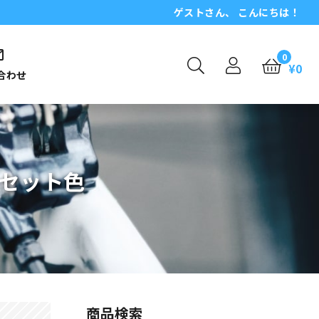
ゲスト
さん、 こんにちは！
0
¥
0
合わせ
ームセット色
商品検索