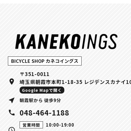
BICYCLE SHOP カネコイングス
〒351-0011
location_on
埼玉県朝霞市本町1-18-35 レジデンスカナイ1
Google Mapで開く
near_me
朝霞駅から 徒歩9分
048-464-1188
call
10:00-19:00
営業時間
query_builder