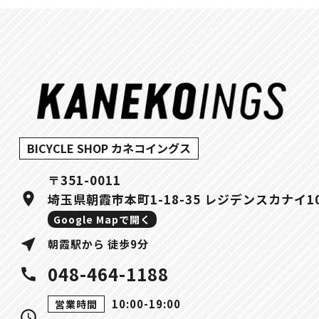
BICYCLE SHOP カネコイングス
〒351-0011
location_on
埼玉県朝霞市本町1-18-35 レジデンスカナイ1
Google Mapで開く
near_me
朝霞駅から 徒歩9分
048-464-1188
call
10:00-19:00
営業時間
query_builder