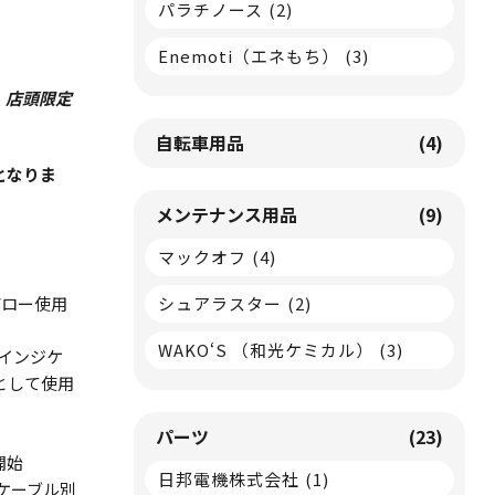
パラチノース
(2)
Enemoti（エネもち）
(3)
、店頭限定
自転車用品
(4)
となりま
メンテナンス用品
(9)
マックオフ
(4)
シュアラスター
(2)
ル/ロー使用
WAKO‘S （和光ケミカル）
(3)
インジケ
として使用
パーツ
(23)
開始
日邦電機株式会社
(1)
Bケーブル別