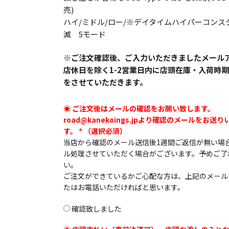
限
売)
ハイ/ミドル/ロー/※デイタイムハイパーコンス
定
滅 5モード
※ご注文確認後、ご入力いただきましたメール
コ
店休日を除く1-2営業日内に店頭在庫・入荷時
をさせていただきます。
ラ
ボ
ご注文後はメールの確認をお願い致します。
road@kanekoings.jpより確認のメールをお送
す。
*
モ
当店から確認のメール送信後1週間ご返信が無い場
ル処理させていただく場合がございます。予めご了
デ
い。
ご注文ができているかご心配な方は、上記のメール
ル
たはお電話いただければと思います。
AMPP500
確認致しました