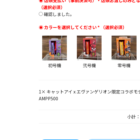
店頭支払い（事前決済可）・店頭お渡しのみと
確認しました。
カラーを選択してください
*
初号機
弐号機
零号機
1×
キャットアイ x エヴァンゲリオン限定コラボモ
AMPP500
小計