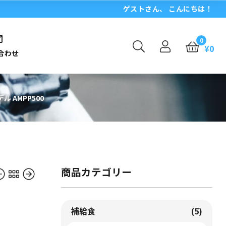
ゲスト
さん、 こんにちは！
0
¥
0
合わせ
 AMPP500
商品カテゴリー
補給食
(5)
7,520
11,000