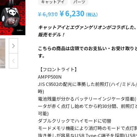
キャットアイ
パーツ
の
在
の
在
（税込）
（税込）
x
元
現
6,230
価
の
価
の
6,930
（税込）
格
価
格
価
の
在
エ
は
格
は
格
キャットアイとエヴァンゲリオンがコラボした
¥13,750
は
¥7,920
は
価
の
販売モデル！
で
¥11,000
で
¥7,520
ヴ
し
で
し
で
格
価
こちらの商品は店頭でのお支払い・お受け取り
た。
す。
た。
す。
ァ
す。
は
格
¥6,930
は
ン
【フロントライト】
AMPP500N
で
¥6,230
ゲ
JIS C9502の配光に準拠した前照灯(ハイ/ミド
時)
し
で
リ
電池残量が分かるバッテリーインジケータ搭載(
た。
す。
ータが赤く点灯し始めてから約30分間、前照灯
オ
可能)
ダブルクリックでハイモードに切替
ン
モードメモリ機能により消灯時のモードで点灯
抜き差しが容易なUSB Type-C端子を採用(US