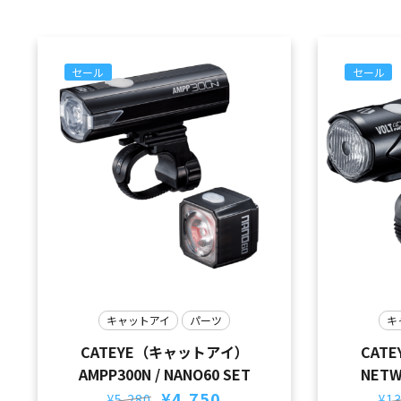
セール
セール
キャットアイ
パーツ
キ
CATEYE（キャットアイ）
CAT
AMPP300N / NANO60 SET
NETW
元
現
¥
4,750
¥
5,280
¥
13