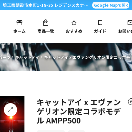
埼玉県朝霞市本町1-18-35 レジデンスカナイ101号
Google Mapで開く
ホーム
商品一覧
おすすめ
ガイド
お問い
キ
パーツ
キャットアイ
キャットアイ x エヴァンゲリオン限定コラボモデル
Blog
ャ
Detail
ッ
ト
キャットアイ x エヴァン
ゲリオン限定コラボモデ
ア
ル AMPP500
🔍
イ
元
現
元
現
13,750
7,920