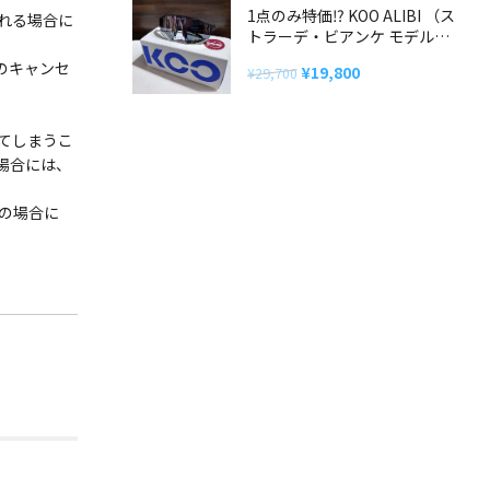
た。
す。
格
価
1点のみ特価⁉ KOO ALIBI （ス
れる場合に
トラーデ・ビアンケ モデル）
は
格
アイウェア
¥38,500
は
のキャンセ
元
現
¥
19,800
¥
29,700
で
¥19,250
の
在
し
で
価
の
た。
す。
てしまうこ
格
価
場合には、
は
格
¥29,700
は
の場合に
で
¥19,800
し
で
た。
す。