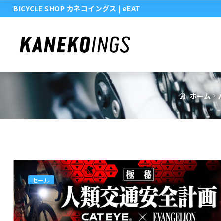
BICYCLE SHOP カネコイングス
| eEAT
価
の
格
価
は
格
¥6,930
は
で
¥6,230
し
で
た。
す。
ホーム
セール