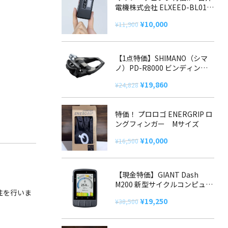
電機株式会社 ELXEED-BL01
電動ポンプ
元
現
¥
10,000
¥
11,900
の
在
価
の
格
価
【1点特価】SHIMANO（シマ
ノ）PD-R8000 ビンディング
は
格
ペダル
¥11,900
は
元
現
¥
19,860
¥
24,828
で
¥10,000
の
在
し
で
価
の
た。
す。
特価！ プロロゴ ENERGRIP ロ
格
価
ングフィンガー Mサイズ
は
格
元
現
¥24,828
は
¥
10,000
¥
16,500
の
在
で
¥19,860
価
の
し
で
格
価
た。
す。
【現金特価】GIANT Dash
M200 新型サイクルコンピュー
は
格
注を行いま
ター
¥16,500
は
元
現
¥
19,250
¥
38,500
で
¥10,000
の
在
し
で
価
の