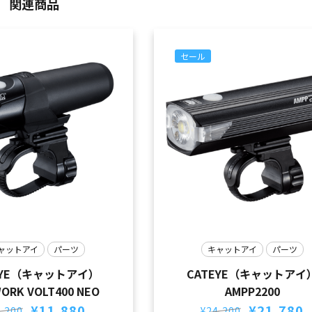
関連商品
セール
ャットアイ
パーツ
キャットアイ
パーツ
EYE（キャットアイ）
CATEYE（キャットアイ
ORK VOLT400 NEO
AMPP2200
元
現
元
現
¥
11,880
¥
21,780
,200
¥
24,200