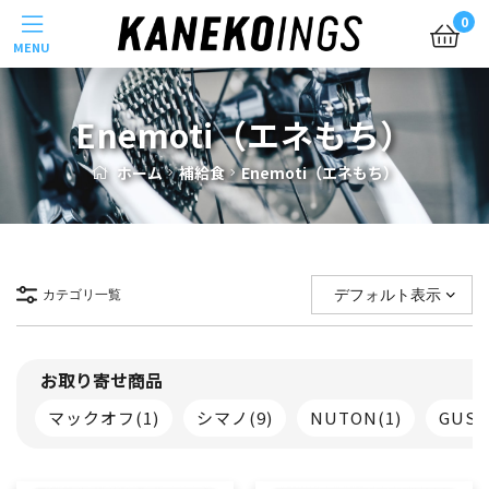
Menu
0
Enemoti（エネもち）
ホーム
補給食
Enemoti（エネもち）
カテゴリ一覧
お取り寄せ商品
マックオフ
(1)
シマノ
(9)
NUTON
(1)
GUS